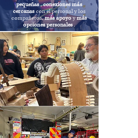
pequeñas
,
conexiones más
cercanas
con el personal y los
compañeros,
más apoyo
y
más
opciones personales
.