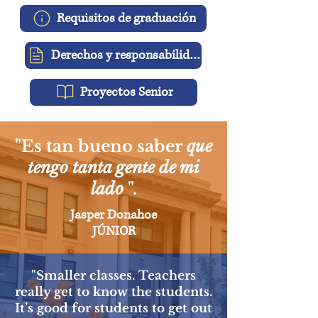
Requisitos de graduación
Derechos y responsabilidades
Proyectos Senior
"Es tan bueno saber
que
tengo tanta gente de mi
lado
".
Jasper Donahoe
JÚNIOR
"Smaller classes. Teachers
really get to know the students.
It’s good for students to get out