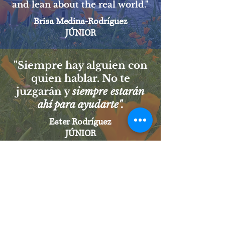
and lean about the real world."
Brisa Medina-Rodríguez
JÚNIOR
"Siempre hay alguien con
quien hablar. No te
juzgarán y
siempre estarán
ahí para ayudarte".
Ester Rodríguez
JÚNIOR
At Costanoa,
we play.
An alternative pathway doesn't
mean
sacrificing social and