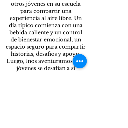
otros jóvenes en su escuela
para compartir una
experiencia al aire libre. Un
día típico comienza con una
bebida caliente y un control
de bienestar emocional, un
espacio seguro para compartir
historias, desafíos y apoyo.
Luego, ¡nos aventuramos! Los
jóvenes se desafían a sí
mismos de nuevas maneras al
caminar por los senderos,
escalar las paredes, navegar en
el barco y contribuir con el
medio ambiente.
Learn More