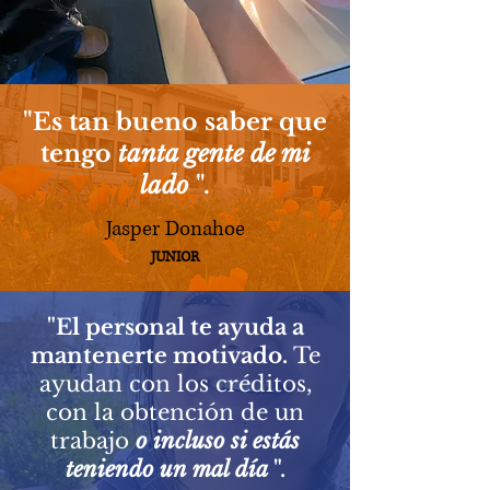
"Es tan bueno saber que
tengo
tanta gente de mi
lado
".
Jasper Donahoe
JUNIOR
"El personal te ayuda a
mantenerte motivado.
Te
ayudan con los créditos,
con la obtención de un
trabajo
o incluso si estás
teniendo un mal día
".